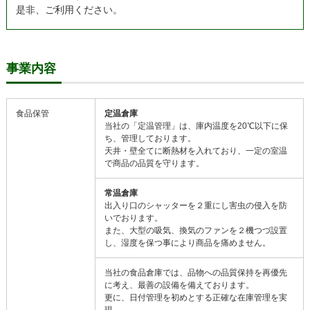
是非、ご利用ください。
事業内容
食品保管
定温倉庫
当社の「定温管理」は、庫内温度を20℃以下に保
ち、管理しております。
天井・壁全てに断熱材を入れており、一定の室温
で商品の品質を守ります。
常温倉庫
出入り口のシャッターを２重にし害虫の侵入を防
いでおります。
また、大型の吸気、換気のファンを２機つづ設置
し、湿度を保つ事により商品を痛めません。
当社の食品倉庫では、品物への品質保持を再優先
に考え、最善の設備を備えております。
更に、日付管理を初めとする正確な在庫管理を実