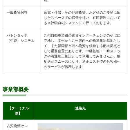
現。
一般貨物保管
家電・什器・その他雑貨等、お客様のご要望に応
じたスペースでの保管を行い、在庫管理において
も当社独自のシステムにて行っております。
バトンタッチ
九州自動車道路の古賀インターチェンジのそばに
（中継）システム
立地し、本州から九州管内への輸送集約基地とし
て、また福岡都市圏へ物資を供給する配送拠点と
して重要位置にあります。中継基地・一時ストッ
クや流通加工施設として利用してみませんか。輸
配送がスムーズになり、適正コストでのお客様へ
のサービスが倍増します。
事業部概要
【ターミナル
連絡先
課】
古賀物流セン